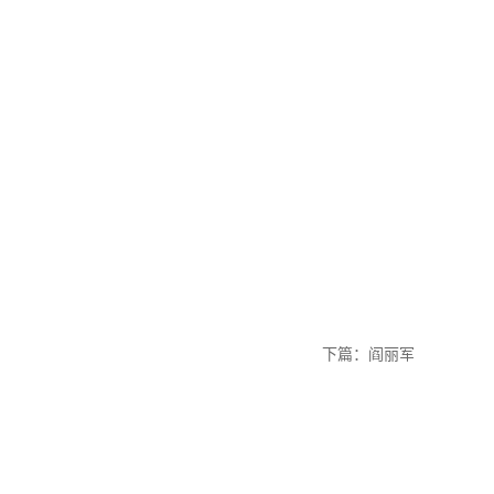
下篇：
阎丽军